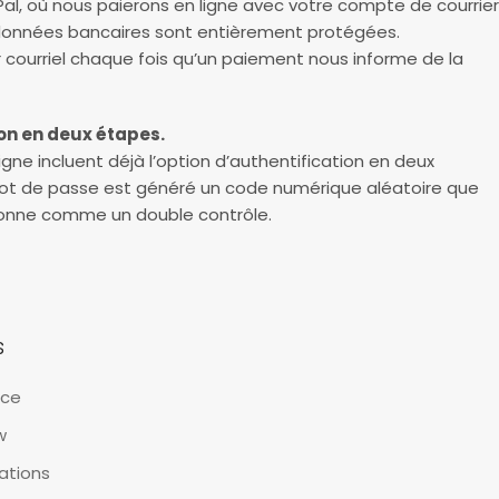
al, où nous paierons en ligne avec votre compte de courrier
rdonnées bancaires sont entièrement protégées.
 courriel chaque fois qu’un paiement nous informe de la
ion en deux étapes.
ne incluent déjà l’option d’authentification en deux
 mot de passe est généré un code numérique aléatoire que
ionne comme un double contrôle.
s
nce
w
cations