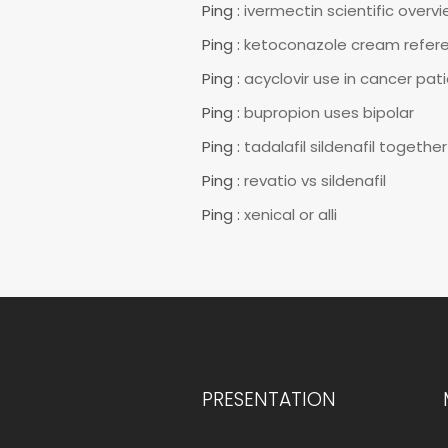
Ping :
ivermectin scientific overv
Ping :
ketoconazole cream refer
Ping :
acyclovir use in cancer pat
Ping :
bupropion uses bipolar
Ping :
tadalafil sildenafil together
Ping :
revatio vs sildenafil
Ping :
xenical or alli
PRESENTATION