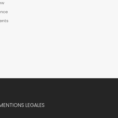
iew
ence
ients
MENTIONS LEGALES