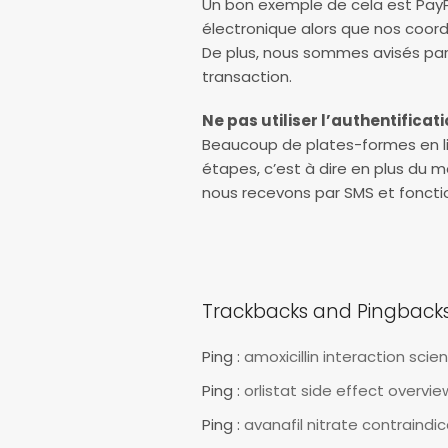
Un bon exemple de cela est PayP
électronique alors que nos coo
De plus, nous sommes avisés par
transaction.
Ne pas utiliser l’authentificat
Beaucoup de plates-formes en lig
étapes, c’est à dire en plus du
nous recevons par SMS et fonct
Trackbacks and Pingback
Ping :
amoxicillin interaction scie
Ping :
orlistat side effect overvie
Ping :
avanafil nitrate contraindi