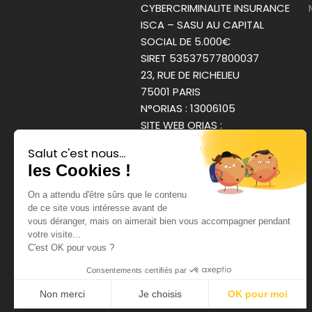
CYBERCRIMINALITE INSURANCE
ISCA – SASU AU CAPITAL
SOCIAL DE 5.000€
SIRET 53537577800037
23, RUE DE RICHELIEU
75001 PARIS
N°ORIAS : 13006105
SITE WEB ORIAS :
WWW.ORIAS.FR
Salut c'est nous...
SOUS LE CONTRÔLE DE
les Cookies !
L’A.C.P.R : AUTORITÉ DE
CONTRÔLE PRUDENTIEL ET DE
On a attendu d'être sûrs que le contenu
RÉSOLUTION
de ce site vous intéresse avant de
vous déranger, mais on aimerait bien vous accompagner pendant
61, RUE TAITBOUT – 75009
votre visite...
PARIS.
C'est OK pour vous ?
Consentements certifiés par
Non merci
Je choisis
OK pour moi