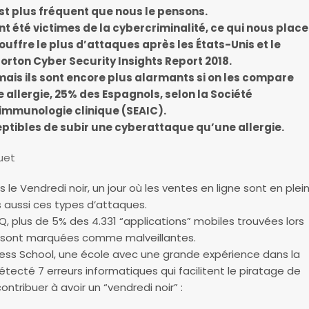
st plus fréquent que nous le pensons.
 été victimes de la cybercriminalité, ce qui nous place
uffre le plus d’attaques après les États-Unis et le
rton Cyber Security Insights Report 2018.
 mais ils sont encore plus alarmants si on les compare
e allergie, 25% des Espagnols, selon la Société
’immunologie clinique (SEAIC).
ptibles de subir une cyberattaque qu’une allergie.
uet
le Vendredi noir, un jour où les ventes en ligne sont en plei
 aussi ces types d’attaques.
, plus de 5% des 4.331 “applications” mobiles trouvées lors
y” sont marquées comme malveillantes.
siness School, une école avec une grande expérience dans la
étecté 7 erreurs informatiques qui facilitent le piratage de
tribuer à avoir un “vendredi noir” :