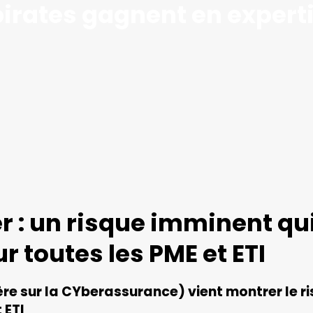
pirates gagnent en experti
er : un risque imminent qu
r toutes les PME et ETI
re sur la CYberassurance) vient montrer le r
 ETI