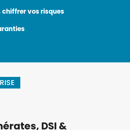
 chiffrer vos risques
aranties
RISE
érates, DSI &