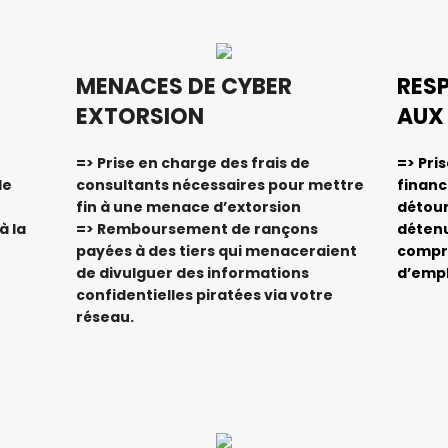
MENACES DE CYBER
RESP
EXTORSION
AUX
=> Prise en charge des frais de
=> Pri
de
consultants nécessaires pour mettre
financ
fin à une menace d’extorsion
détou
à la
=> Remboursement de rançons
détenu
payées à des tiers qui menaceraient
compri
de divulguer des informations
d’emp
confidentielles piratées via votre
réseau.