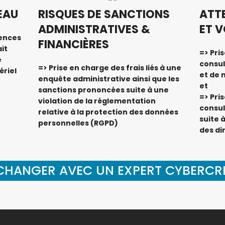
EAU
RISQUES DE SANCTIONS
ATT
ADMINISTRATIVES &
ET 
uences
FINANCIÈRES
it
=> Pri
e
consul
=> Prise en charge des frais liés à une
riel
et de 
enquête administrative ainsi que les
et
sanctions prononcées suite à une
=> Pri
violation de la réglementation
consul
relative à la protection des données
suite 
personnelles (RGPD)
des di
ÉCHANGER AVEC UN EXPERT CYBERCRI