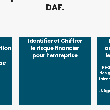
DAF.
Identifier et Chiffrer
tion
le risque financier
a
pour l’entreprise
l
ise
. Ré
des g
faire
. Nég