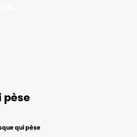
se.
i pèse
isque qui pèse