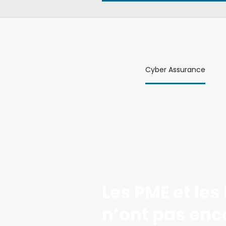
Cyber Assurance
Les PME et les 
n’ont pas enc