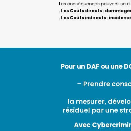
Les conséquences peuvent se cla
. Les Coûts directs : dommages
. Les Coûts indirects : inciden
Pour un DAF ou une DG
– Prendre cons
la mesurer, dévelo
résiduel par une st
Avec Cybercrimin