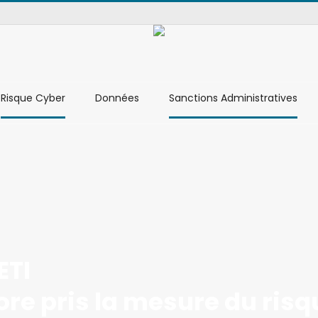
Risque Cyber
Données
Sanctions Administratives
ETI
ore pris la mesure du risq