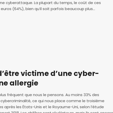
’une cyberattaque. La plupart du temps, le coût de ces
ros (64%), bien qu’il soit parfois beaucoup plus...
e d’être victime d’une cyber-
e allergie
 plus fréquent que nous le pensons. Au moins 33% des
 cybercriminalité, ce qui nous place comme le troisième
es après les États-Unis et le Royaume-Uni, selon l’étude
eport 2018. Les chiffres sont révélateurs, mais ils sont encor